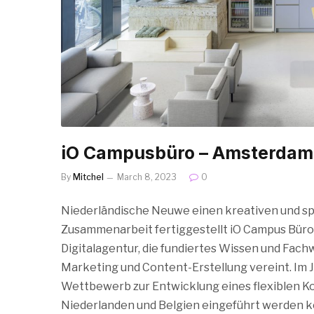
iO Campusbüro – Amsterdam
By
Mitchel
March 8, 2023
0
Niederländische Neuwe einen kreativen und spi
Zusammenarbeit fertiggestellt iO Campus Büro i
Digitalagentur, die fundiertes Wissen und Fach
Marketing und Content-Erstellung vereint. Im
Wettbewerb zur Entwicklung eines flexiblen K
Niederlanden und Belgien eingeführt werden k